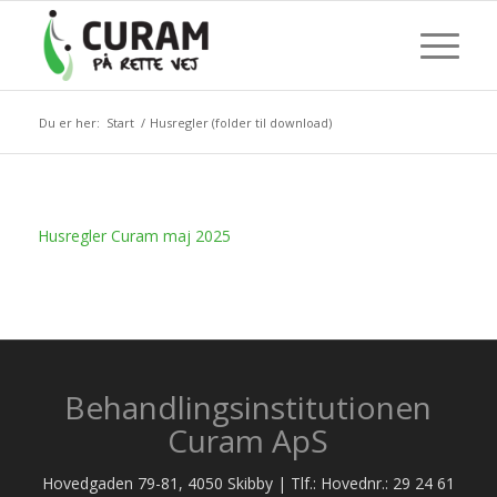
Du er her:
Start
/
Husregler (folder til download)
Husregler Curam maj 2025
Behandlingsinstitutionen
Curam ApS
Hovedgaden 79-81, 4050 Skibby | Tlf.: Hovednr.: 29 24 61